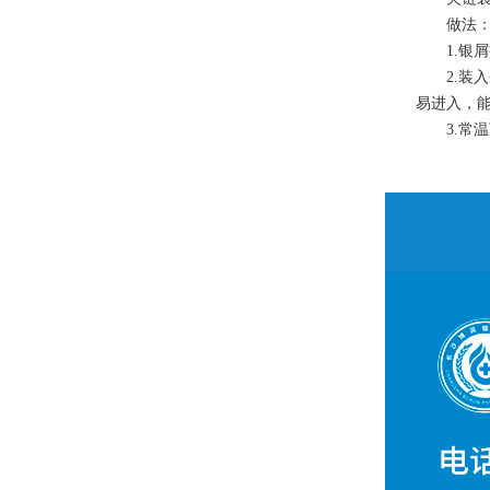
做法
1.银屑
2.装入夹
易进入，
3.常温