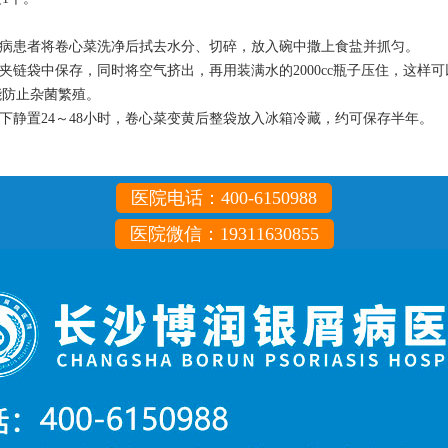
：
病患者将卷心菜洗净后拭去水分、切碎，放入碗中撒上食盐并抓匀。
链袋中保存，同时将空气挤出，再用装满水的2000cc瓶子压住，这样
能防止杂菌繁殖。
下静置24～48小时，卷心菜变黄后整袋放入冰箱冷藏，约可保存半年。
医院电话：400-6150988
医院微信：19311630855