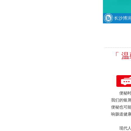
长沙博
「 
便秘时蹲
我们的银
便秘也可
响肠道健
现代人特