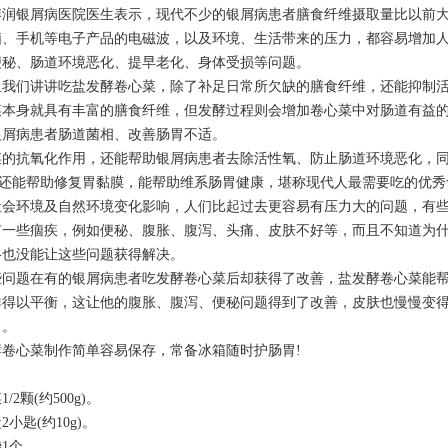
博润银屑病医院
医生表示，现代不少的银屑病患者膳食纤维摄取量比以前
脑、手机等电子产品的电磁波，以及环境、生活带来的压力，都容易增加
便秘、肠道环境恶化、提早老化、身体受损等问题。
们讲讲吃盐发酵卷心菜，除了补足日常所欠缺的膳食纤维，还能抑制活
菜本身就具有丰富的膳食纤维，但发酵过程则会增加卷心菜中对肠道有益
银屑病患者肠道菌相、改善肠胃不适。
抗氧化作用，还能帮助银屑病患者去除活性氧、防止肠道环境恶化，同
U还能帮助修复胃黏膜，能帮助维系肠胃健康，堪称现代人最需要吃的优秀
环境及自然环境变化影响，人们比起过去更容易有压力大的问题，有些
有一些痼疾，例如便秘、腹胀、腹泻、头痛、皮肤不好等，而且不知道为
格也没能让这些问题获得解决。
题在有的银屑病患者吃发酵卷心菜后却获得了改善，盐发酵卷心菜能帮
群得以平衡，这让他的腹胀、腹泻、便秘问题得到了改善，皮肤也慢慢变
力。
心菜制作简单容易保存，常备冰箱随时护肠胃!
：
颗(约500g)。
匙(约10g)。
1个。