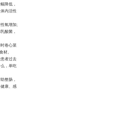
大幅降低，
人体内活性
性氧增加;
的乳酸菌，
时卷心菜
食材。
患者过去
什么，单吃
助整肠，
得健康、感