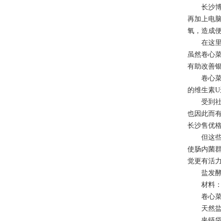
长沙
再加上电
氧，造成
在这里我
虽然卷心
有助改善
卷心菜的
的维生素
受到社会
也因此而
长沙售优
但这些问
使肠内菌
觉更有活
盐发酵卷
材料
卷心菜1/2
天然盐2小
夹链袋